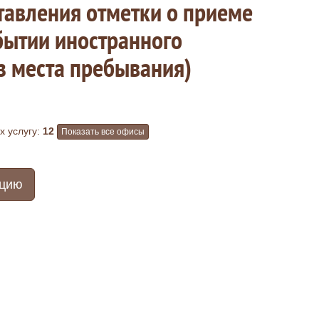
тавления отметки о приеме
бытии иностранного
з места пребывания)
 услугу:
12
Показать все офисы
ацию