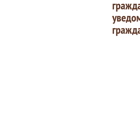
гражда
уведом
гражда