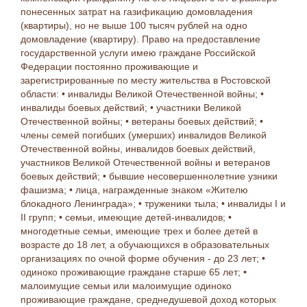
понесенных затрат на газификацию домовладения
(квартиры), но не выше 100 тысяч рублей на одно
домовладение (квартиру). Право на предоставление
государственной услуги имею граждане Российской
Федерации постоянно проживающие и
зарегистрированные по месту жительства в Ростовской
области: • инвалиды Великой Отечественной войны; •
инвалиды боевых действий; • участники Великой
Отечественной войны; • ветераны боевых действий; •
члены семей погибших (умерших) инвалидов Великой
Отечественной войны, инвалидов боевых действий,
участников Великой Отечественной войны и ветеранов
боевых действий; • бывшие несовершеннолетние узники
фашизма; • лица, награжденные знаком «Жителю
блокадного Ленинграда»; • труженики тыла; • инвалиды I и
II групп; • семьи, имеющие детей-инвалидов; •
многодетные семьи, имеющие трех и более детей в
возрасте до 18 лет, а обучающихся в образовательных
организациях по очной форме обучения - до 23 лет; •
одиноко проживающие граждане старше 65 лет; •
малоимущие семьи или малоимущие одиноко
проживающие граждане, среднедушевой доход которых