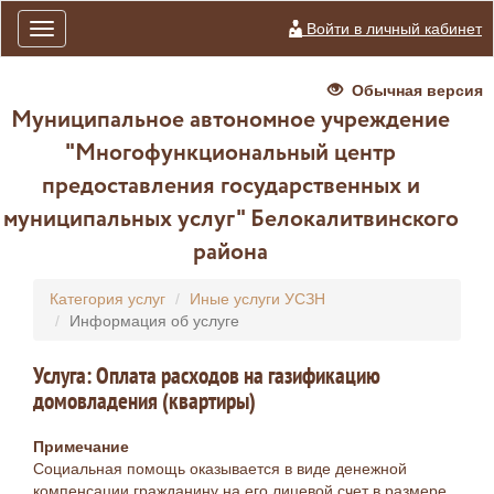
Войти в личный кабинет
Toggle
navigation
Обычная версия
Муниципальное автономное учреждение
"Многофункциональный центр
предоставления государственных и
муниципальных услуг" Белокалитвинского
района
Категория услуг
Иные услуги УСЗН
Информация об услуге
Услуга: Оплата расходов на газификацию
домовладения (квартиры)
Примечание
Социальная помощь оказывается в виде денежной
компенсации гражданину на его лицевой счет в размере