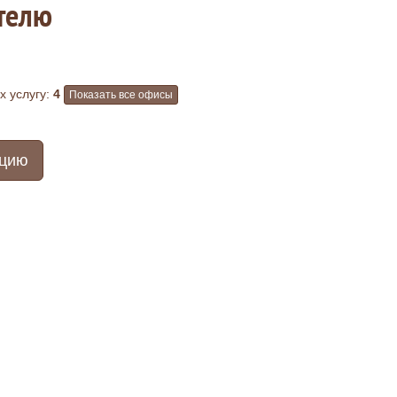
ителю
 услугу:
4
Показать все офисы
ацию