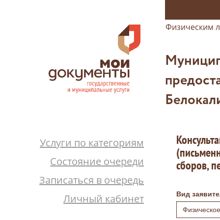
Физическим 
Муницип
предост
Белокал
Консульта
Услуги по категориям
(письменн
Состояние очереди
сборов, п
Записаться в очередь
Вид заявите
Личный кабинет
Физическое