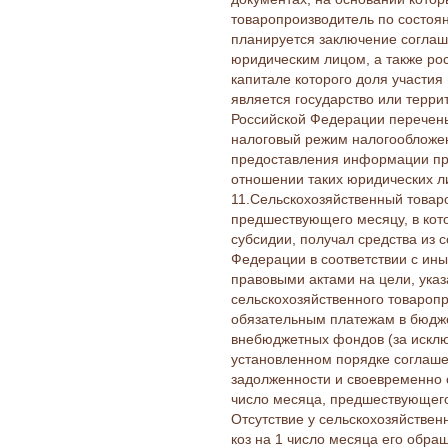
товаропроизводитель по состоя
планируется заключение соглаш
юридическим лицом, а также ро
капитале которого доля участия
является государство или терр
Российской Федерации перечень
налоговый режим налогообложен
предоставления информации пр
отношении таких юридических ли
11.Сельскохозяйственный товаро
предшествующего месяцу, в кот
субсидии, получал средства из
Федерации в соответствии с и
правовыми актами на цели, указа
сельскохозяйственного товароп
обязательным платежам в бюдже
внебюджетных фондов (за искл
установленном порядке соглаше
задолженности и своевременно 
число месяца, предшествующего
Отсутствие у сельскохозяйствен
коз на 1 число месяца его обра