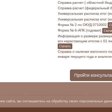
Справка расчет ( областной бю
Справка-расчет (федеральный 
Универсальная расписка итог (е
Универсальная расписка итог (е
Форма № 2 по ОКУД 0710002
С
Форма № 6-АПК (годовая)
Скача
Информация о размере размере 
коз нарастающим итогом с 01 ян
Скачать
Справка о наличии маточного по
января текущего года и аналог
Пройти консульт
land.ru
83) 2-01-78, единый номер 122 (доб.7)
ние сайта, вы соглашаетесь на обработку своих персональных данн