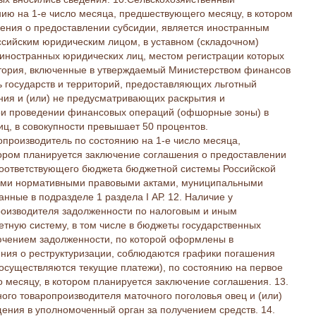
нию на 1-е число месяца, предшествующего месяцу, в котором
ения о предоставлении субсидии, является иностранным
ссийским юридическим лицом, в уставном (складочном)
 иностранных юридических лиц, местом регистрации которых
итория, включенные в утверждаемый Министерством финансов
 государств и территорий, предоставляющих льготный
ия и (или) не предусматривающих раскрытия и
и проведении финансовых операций (офшорные зоны) в
ц, в совокупности превышает 50 процентов.
производитель по состоянию на 1-е число месяца,
ором планируется заключение соглашения о предоставлении
 соответствующего бюджета бюджетной системы Российской
ными нормативными правовыми актами, муниципальными
нные в подразделе 1 раздела I АР. 12. Наличие у
роизводителя задолженности по налоговым и иным
тную систему, в том числе в бюджеты государственных
ючением задолженности, по которой оформлены в
ния о реструктуризации, соблюдаются графики погашения
осуществляются текущие платежи), по состоянию на первое
 месяцу, в котором планируется заключение соглашения. 13.
ного товаропроизводителя маточного поголовья овец и (или)
щения в уполномоченный орган за получением средств. 14.