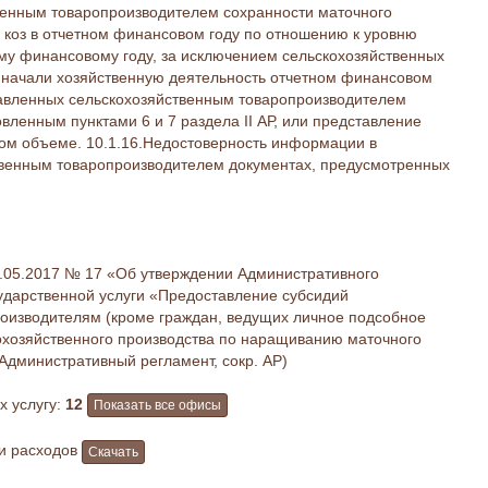
енным товаропроизводителем сохранности маточного
и коз в отчетном финансовом году по отношению к уровню
му финансовому году, за исключением сельскохозяйственных
 начали хозяйственную деятельность отчетном финансовом
ставленных сельскохозяйственным товаропроизводителем
вленным пунктами 6 и 7 раздела II АР, или представление
ном объеме. 10.1.16.Недостоверность информации в
венным товаропроизводителем документах, предусмотренных
.05.2017 № 17 «Об утверждении Административного
ударственной услуги «Предоставление субсидий
оизводителям (кроме граждан, ведущих личное подсобное
кохозяйственного производства по наращиванию маточного
 Административный регламент, сокр. АР)
 услугу:
12
Показать все офисы
 и расходов
Скачать