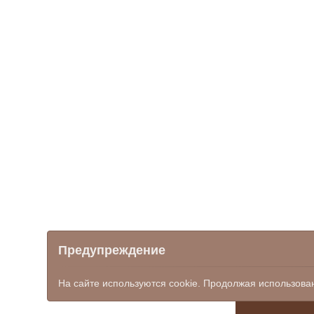
Предупреждение
mfc_bk@don
8 (863
На сайте используются cookie. Продолжая использова
© ООО НПФ "КОМЭКС", 2026