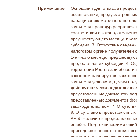
Примечание
Основания для отказа в предост
ассигнований, предусмотренных
наращиванию маточного поголовь
заявителя процедур реорганизац
соответствии с законодательств
предшествующего месяцу, в кот
субсидии. 3. Отсутствие сведени
налоговом органе получателей с
1-е число месяца, предшествую
предоставлении субсидии. 4. О
территории Ростовской области 
в котором планируется заключен
заявителя условиям, целям пол
действующим законодательством
представленных документах подп
представленных документов фо
законодательством. 7. Отсутств
8. Отсутствие в представленны
АР. 9. Наличие в представленны
ошибок. Под техническими ошиб
приведшие к несоответствию св
документах, на основании котор