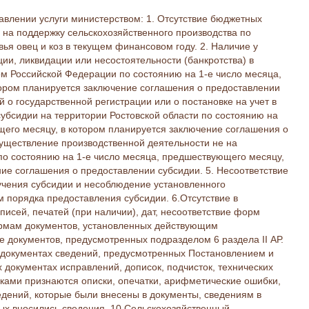
авлении услуги министерством: 1. Отсутствие бюджетных
 на поддержку сельскохозяйственного производства по
я овец и коз в текущем финансовом году. 2. Наличие у
ии, ликвидации или несостоятельности (банкротства) в
ом Российской Федерации по состоянию на 1-е число месяца,
ором планируется заключение соглашения о предоставлении
й о государственной регистрации или о постановке на учет в
убсидии на территории Ростовской области по состоянию на
щего месяцу, в котором планируется заключение соглашения о
существление производственной деятельности не на
по состоянию на 1-е число месяца, предшествующего месяцу,
ие соглашения о предоставлении субсидии. 5. Несоответствие
учения субсидии и несоблюдение установленного
 порядка предоставления субсидии. 6.Отсутствие в
исей, печатей (при наличии), дат, несоответствие форм
рмам документов, установленных действующим
ие документов, предусмотренных подразделом 6 раздела II АР.
х документах сведений, предусмотренных Постановлением и
х документах исправлений, дописок, подчисток, технических
ками признаются описки, опечатки, арифметические ошибки,
едений, которые были внесены в документы, сведениям в
ых вносились сведения. 10.Сельскохозяйственный