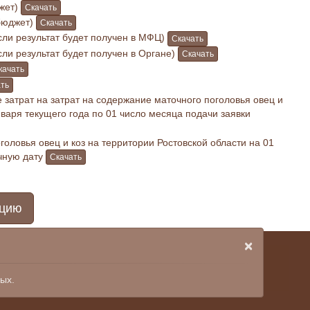
джет)
Скачать
бюджет)
Скачать
сли результат будет получен в МФЦ)
Скачать
сли результат будет получен в Органе)
Скачать
качать
ть
затрат на затрат на содержание маточного поголовья овец и
варя текущего года по 01 число месяца подачи заявки
головья овец и коз на территории Ростовской области на 01
ичную дату
Скачать
ацию
×
ых.