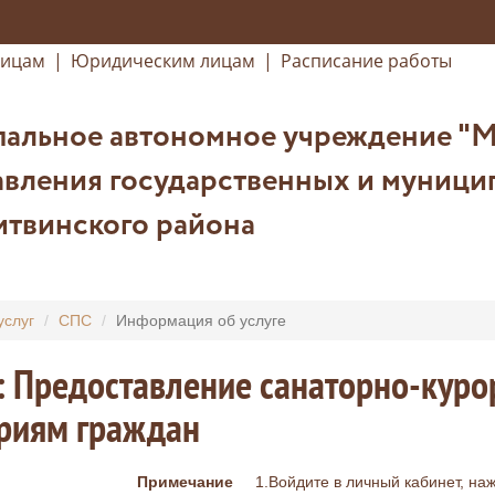
лицам
|
Юридическим лицам
|
Расписание работы
альное автономное учреждение "
авления государственных и муници
итвинского района
услуг
СПС
Информация об услуге
: Предоставление санаторно-куро
ориям граждан
Примечание
1.Войдите в личный кабинет, на