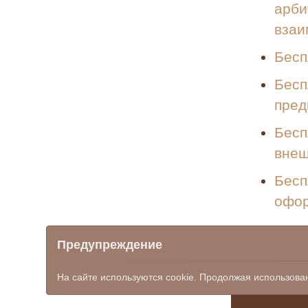
арби
взаи
Бесп
Бесп
пред
Бесп
внеш
Бесп
офор
Предупреждение
mfc_bk@don
8 (863
На сайте используются cookie. Продолжая использова
© ООО НПФ "КОМЭКС", 2026