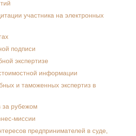
ятий
итации участника на электронных
гах
ной подписи
бной экспертизе
стоимостной информации
ных и таможенных экспертиз в
 за рубежом
знес-миссии
тересов предпринимателей в суде,