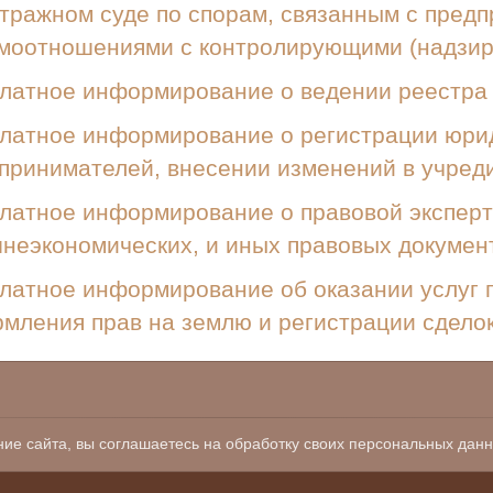
тражном суде по спорам, связанным с предп
моотношениями с контролирующими (надзи
латное информирование о ведении реестра
латное информирование о регистрации юри
принимателей, внесении изменений в учред
латное информирование о правовой эксперти
неэкономических, и иных правовых докумен
латное информирование об оказании услуг
мления прав на землю и регистрации сдело
land.ru
83) 2-01-78, единый номер 122 (доб.7)
ние сайта, вы соглашаетесь на обработку своих персональных данн