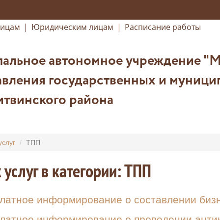
лицам
|
Юридическим лицам
|
Расписание работы
альное автономное учреждение "
авления государственных и муници
итвинского района
услуг
ТПП
 услуг в категории: ТПП
латное информирование о составлении бизн
латное информирование о проведении антик